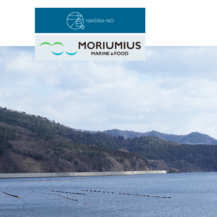
コ
ン
テ
ン
ツ
へ
移
動