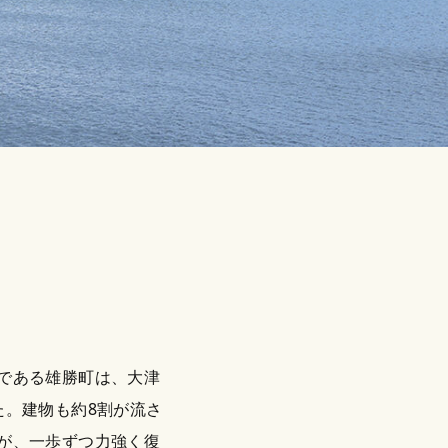
である雄勝町は、大津
た。建物も約8割が流さ
が、一歩ずつ力強く復