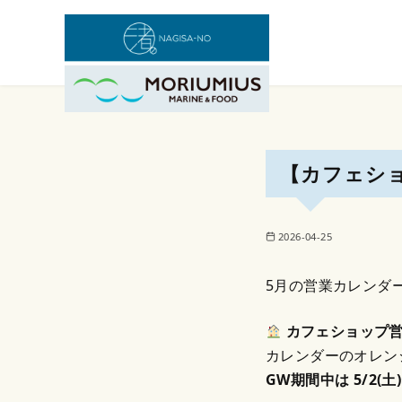
コ
ン
テ
ン
【カフェシ
ツ
へ
2026-04-25
移
動
5月の営業カレンダ
カフェショップ
カレンダーのオレン
GW期間中は 5/2(土